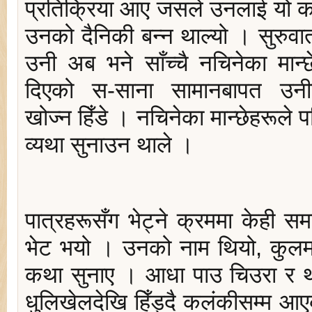
प्रतिक्रिया आए जसले उनलाई यो काम 
उनको दैनिकी बन्‍न थाल्यो । सुरुवात
उनी अब भने साँच्चै नचिनेका मान्
दिएको स-साना सामानबापत उनीह
खोज्‍न हिँडे । नचिनेका मान्छेहरूले
व्यथा सुनाउन थाले ।
पात्रहरूसँग भेट्ने क्रममा केह
भेट भयो । उनको नाम थियो, कुल
कथा सुनाए । आधा पाउ चिउरा र थ
धुलिखेलदेखि हिँड्दै कलंकीसम्म आए