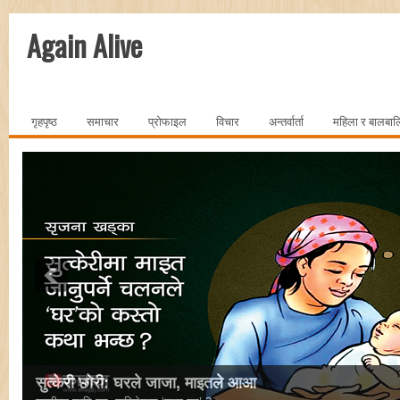
Again Alive
गृहपृष्ठ
समाचार
प्रोफाइल
विचार
अन्तर्वार्ता
महिला र बालबा
सुत्केरी छोरी: घरले जाजा, माइतले आआ