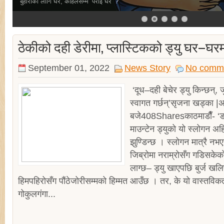
बुहारीका लागि घर, कहिलेसम्म ‘पराइ घर’ ?
ठेकीको दही डेरीमा, प्लास्टिकको ड्यु घर–घर
September 01, 2022
News Story
No comm
‘दूध–दही बेचेर ड्यु किन्छन्, 
स्वागत गर्छन्’सृजना खड्का
बजे408Sharesकाठमाडाैँ- ‘
माउन्टेन ड्युको यो स्लोगन अह
झुण्डिन्छ । स्लोगन मात्रै नभ
जिब्रोमा नराम्रोसँग गडिसकेको 
लाग्छ– ड्यु खाएपछि बुर्ज खल
हिमपहिरोसँग पौंठेजोरीसम्मको हिम्मत आउँछ । तर, के यो वास्तविकत
गोकुलगंगा...