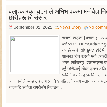
बलात्कारका घटनाले अभिभावकमा मनोवैज्ञानिक
छोरीहरूको संसार
September 01, 2022
News Story
No comm
सृजना खड्का |असार ३, २०
बजे557Sharesछोरीहरू स्कुलब
तपाईंहरू के सोध्नुहुन्छ ?टिफ
आजको दिन कस्तो भयो ?यस्तै–यस
?तर, ललितपुर, एकान्तकुना बस्न
दुई छोरीलाई सोध्ने प्रश्न अ
फर्किनेबित्तिकै हरेक दिन उनी 
आज कसैले ब्याड टच त गरेन नि ? पछिल्लो समय बलात्कारका घटना
थालेपछि संगीता राम्रोसँग निदाउन...