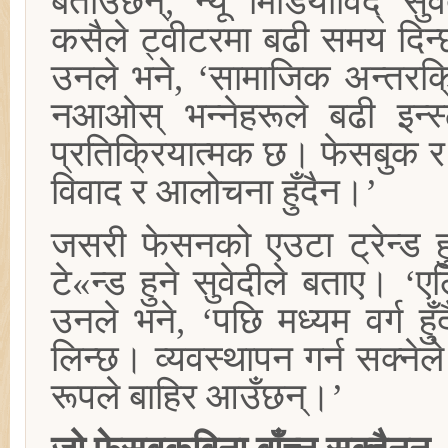
बताउँछन्, न्यू मिडियाविद् स
कसैले ट्वीटरमा बढी समय दिन्छन
उनले भने, ‘सामाजिक अन्तरक्
नआओस् भन्नेहरूले बढी इन्स्
प्रतिक्रियात्मक छ। फेसबुक र ट
विवाद र आलोचना हुँदैन।’
जसरी फेसनको एउटा ट्रेन्ड ह
टे«न्ड हुने सुवेदीले बताए। ‘ए
उनले भने, ‘पछि मध्यम वर्ग हुँद
लिन्छ। व्यवस्थापन गर्न सक्ने
रूपले बाहिर आउँछन्।’