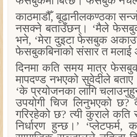
फेसबुकमा बित्छ। फेसबुक नच
काठमाडौँ, बूढानीलकण्ठका सन्ज
नसक्ने बताउँछन्। ‘मैले फेसब
भने, ‘मेरा दुइटा फेसबुक अकाउ
फेसबुकबिनाको संसार त मलाई 
दिनमा कति समय मात्र फेसबुक 
मापदण्ड नभएको सुवेदीले बताए
‘के प्रयोजनका लागि चलाउनुहु
उपयोगी चिज लिनुभएको छ? द
गरिरहेको छ? त्यी कुराले कति
निर्धारण हुन्छ।’ ‘प्लेटफर्म,