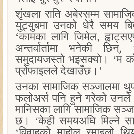
शृंखला राति अबेरसम्म सामाजि
युट्युबमा उनको धेरै समय ब
‘कामका लागि जिमेल, ह्वाट्स
अन्तर्वार्तामा भनेकी छि
समुदायजस्तो भइसक्यो। ‘म को 
प्रोफाइलले देखाउँछ।’
उनका सामाजिक सञ्जालमा थुप्र
फलोअर्स पनि हुने गरेको उनले
मानिसका लागि सामाजिक सञ्जा
छ। ‘केही समयअघि मिल्ने साथ
‘विवाहको माहोल रमाइलो थि