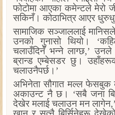
फोटोमा आएका कमेन्टले मेरो ज
सकिनँ। कोठाभित्र आएर धुरुधु
सामाजिक सञ्जाललाई मानिसले फ
उनको गुनासो थियो। ‘कहि
चलाउँदिनँ भन्ने लाग्छ,’ उनल
ब्रान्ड एम्बेसडर छु। उहाँहर
चलाउनैपर्छ।’
अभिनेता सौगात मल्ल फेसबुक 
अकाउन्ट नै छ। ‘सबै जना बिहा
देखेर मलाई चलाउन मन लागेन,
खान र सुत्नै बिर्सिनेहरू दे