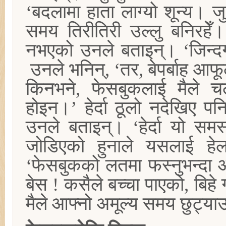
‘बदलामा हाता लाग्यो शून्य। ज
समय तिरीतिरी उल्लु बनिरह
नभएको उनले बताइन्। ‘जिन्दगी
उनले भनिन्, ‘तर, बेपर्बाह आफ
किनभने, फेसबुकलाई मैले च
होइन।’ हेर्दा ठूलो नदेखिए पनि
उनले बताइन्। ‘हेर्दा यो समस
जोडिएको हुनाले यसलाई हेलचेक
‘फेसबुकको लतमा फस्नुभन्दा आ
बेस ! कसैले बच्चा पाएको, बिह
मैले आफ्नो अमूल्य समय छुट्या