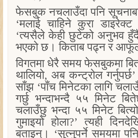
फेसबुक नचलाउँदा पनि सूचना
‘मलाई चाहिने कुरा डाइरेक्ट 
‘त्यसैले केही छुटेको अनुभव 
भएको छ। किताब पढ्न र आफूल
विगतमा धेरै समय फेसबुकमा बि
थालियो, अब कन्ट्रोल गर्नुपर्
साँझ ‘पाँच मिनेटका लागि चलाउ
गर्छु भन्दाभन्दै ५५ मिनेट बि
चलाउँछु भन्दा ५५ मिनेट बित्य
गुमाइयो होला?’ त्यही दिन
बताइन्। ‘सुत्नुपर्ने समयमा प