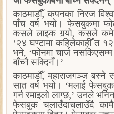
जो फेसबुकबिना बाँच्न सक्दैनन्
काठमाडौँ, कपनका निरज विश्व
पाँच वर्ष भयो। फेसबुकमा फोट
कसले लाइक गर्‍यो, कसले कमेन
‘२४ घण्टामा कहिलेकाहीँ त १२
भने, ‘फोनमा चार्ज नसकिएसम्म
बाँच्नै सक्दिनँ।’
काठमाडौँ, महाराजगञ्ज बस्ने
सात वर्ष भयो। ‘मलाई फेसबुक
गर्न रमाइलो लाग्छ,’ उनले भनिन
फेसबुक चलाउँदाचलाउँदै कामै 