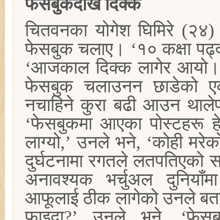
फेसबुकदेखि दिक्क
चितवनका योगेश घिमिरे (२४) प
फेसबुक चलाए। ‘१० कक्षा पढ्दा
‘आजकाल दिक्क लागेर आयो। त्
फेसबुक चलाउनन छाडेको एक 
नचाहिने कुरा बढी आउन थाले
‘फेसबुकमा आएका पोस्टहरू हेर
लाग्यो,’ उनले भने, ‘कोही मरेको
दुर्घटनामा रगतले लतपतिएको स
अनावश्यक भर्चुअल दुनियाँमा 
आफूलाई ठीक लागेको उनले बताए।
फाइदा?’ उनले भने, ‘फेस