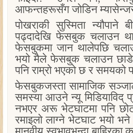
आफन्तहरूसँग जोडिन म्यासेन्ज
पोखराकी सुस्मिता न्यौपाने 
पढ्दादेखि फेसबुक चलाउन थाल
फेसबुकमा जान थालेपछि चलाउन 
भयो मैले फेसबुक चलाउन छाड
पनि राम्रो भएको छ र समयको
फेसबुकजस्ता सामाजिक सञ्जाल
समस्या आउने न्यू मिडियाविद् प
नभएर अरू भेटघाटमा पनि छो
रमाइलो लाग्ने भेटघाट भयो भने त
मानवीय स्वभावभन्दा बाहिरका 