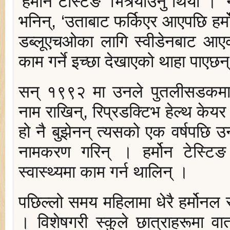
‘हर्मोन टेस्टिङ’ भित्र्याउनु थियो ।
भनिन्, ‘उताबाट फर्किएर आएपछि हर्मोनम
डब्लूएचओका लागि स्वीडेनबाट आएका
काम गर्ने इच्छा देखाएको थाहा पाएछ
सन् १९९२ मा उनले पुतलीसडकमा
नाम राखिन्, रिप्रडक्टिभ हेल्थ केयर 
हो नै बुझेनन् त्यसको एक वर्षपछि उन
नामकरण गरिन् । हर्मोन टेस्टिङ भ
स्वास्थ्यमा काम गर्न थालिन् ।
पछिल्लो समय महिलामा धेरै हर्मोनल 
। विशेषगरी स्कुले छात्राहरूमा व