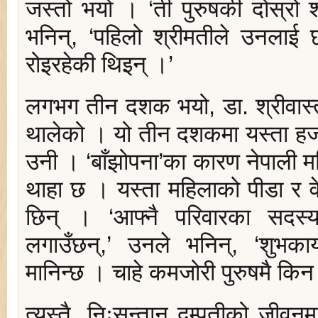
जस्तो भयो । ‘ती पुरुषकी दोस्रो श
भनिन्, ‘पहिलो श्रीमतीले उनलाई छ
रोइरहेकी थिइन् ।’
लगभग तीन दशक भयो, डा. श्रीवास्त
थालेको । यो तीन दशकमा यस्ता हजारौ
उनी । ‘बाँझोपना’का कारण नेपाली मह
थाहा छ । यस्ता महिलाको पीडा र 
छिन् । ‘आफ्नै परिवारका सदस्य
लगाउँछन्,’ उनले भनिन्, ‘शुभक
मानिन्छ । चाहे कमजोरी पुरुषमै कि
त्यस्तै, निःसन्तान दम्पतीको जीव