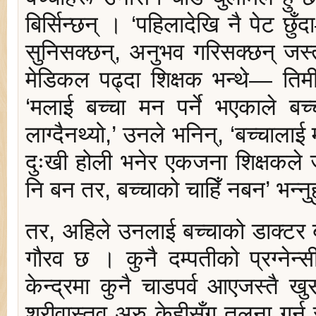
बिर्सिन्छन् । ‘पहिलादेखि नै पेट छु
सुनिसक्छन्, अनुभव गरिसक्छन् जस
मेडिकल पढ्दा शिक्षक भन्थे— तिमी
‘मलाई बच्चा मन पर्ने भएकाले बच्
लाग्दैनथ्यो,’ उनले भनिन्, ‘बच्चालाई 
दुःखी होली भनेर एकजना शिक्षकले ज
नि बन तर, बच्चाको चाहिँ नबन’ भन्नुहु
तर, अहिले उनलाई बच्चाको डाक्टर बन
गौरव छ । कुनै दम्पतीको प्रग्नेन्स
केन्द्रमा कुनै चाडपर्व आएजस्तै ख
श्रीवास्तव अरु केहीसँग तुलना गर्न