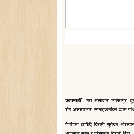
काठमाडौँ :
गत असोजमा ललितपुर, बुङ्
रोग अस्पतालमा सफाइकर्मीको काम गर्
पीपीईमा बाफिँदै बिरामी सुतेका ओछ्या
भाइलाल सुगर र प्रेसरका बिरामी थिए ।