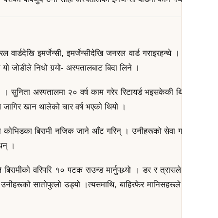
वार्डदेखि इमर्जेन्सी, इमर्जेन्सीदेखि जनरल वार्ड गराइरहन्थे । तर, बिरामीको
यो जोडीले निधो गर्‍यो- अस्पतालबाट बिदा लिने ।
न । सुनिता अस्पतालमा २० वर्ष काम गरेर रिटायर्ड भइसकेकी थिइन् । तर,
े जागिर खान थालेको चार वर्ष भएको थियो ।
ा कोभिडका बिरामी नजिक जाने आँट गरिन् । उनीहरूको सेवा गरिन्, शौच फ्
थिन् ।
रामीको वरिपरि १० पटक राउन्ड मार्नुपथ्र्यो । डर र त्रासले उत्तिकै भाउन्
उनीहरूको सातोपुत्लो उड्यो ।त्यसमाथि, बाहिरफेर मानिसहरूले सुनाउन थाल