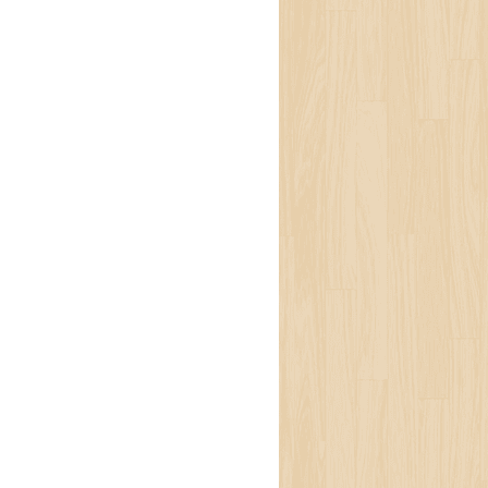
 लगाउन हम्मेहम्मे पर्छ ।
ामो समय पीपीई लगाएको
ुस हुन्छ ।
ात्रै एक्सपोज हुन्छौँ,
 हुनुपर्ने हुन्छ,’ उनी
ो सेवा-सुविधा हुनुपर्छ ।
्था हुनुहुँदैन ।’
तलकी ल्याब टेक्निसियन
कर्मीबिना ल्याबको काम
सकेका स्याम्पल फ्याँक्न
न्छिन्, ‘ल्याबमा सफा