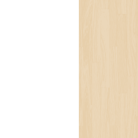
ू । कामको लोड ज्यादा,
्लो समय जागिर छाड्ने
हामीले जति कोसिस गर्दा
िजिसियन डा. सम्राट
 भएको बेला सफाइकर्मीले
रो संकेत मान्दैनन् ।
वाथ्यकर्मीबीचको सम्बन्ध
 भन्छन्, ‘हाम्रो बौद्धिक
 शारीरिक । तर, उनीहरू
िन्छ ।’