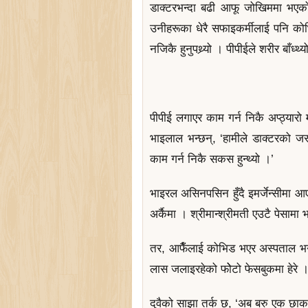
डाक्टरभन्दा बढी आफू जोखिममा भएको
उनीहरूका धेरै सफाइकर्मीलाई पनि कोभ
नजिकै हुनुपथ्र्यो । पीपीईले शरीर बाँध्थ
पीपीई लगाएर काम गर्न निकै अप्ठ्यारो
भाइलाल भन्छन्, ‘हामीले डाक्टरको जस्
काम गर्न निकै सकस हुन्थ्यो ।’
भाइरल असिनपसिन हुँदै इमर्जेन्सीमा आएक
अर्कैमा । श्रीमान्श्रीमती एउटै पेसाम
तर, आफैँलाई कोभिड भएर अस्पताल भर्
लास जलाइरहेको फोेटो फेसबुकमा हेरे ।
दुवैको साझा तर्क छ, ‘अब बरु एक छाक द