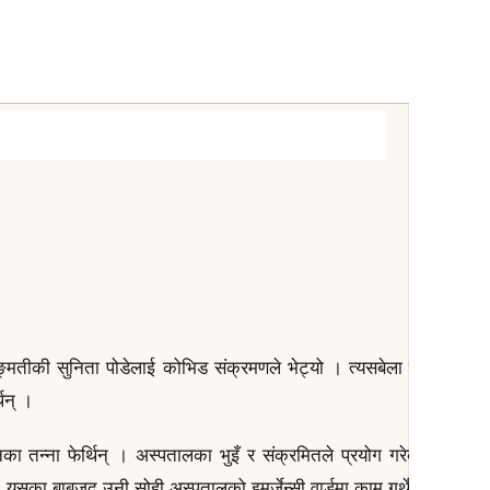
मतीकी सुनिता पोडेलाई कोभिड संक्रमणले भेट्यो । त्यसबेला उनी शुक्र
थिन् ।
नका तन्‍ना फेर्थिन् । अस्पतालका भुइँ र संक्रमितले प्रयोग गरेका चर्पी घो
 यसका बाबजुद उनी सोही अस्पतालको इमर्जेन्सी वार्डमा काम गर्थे ।