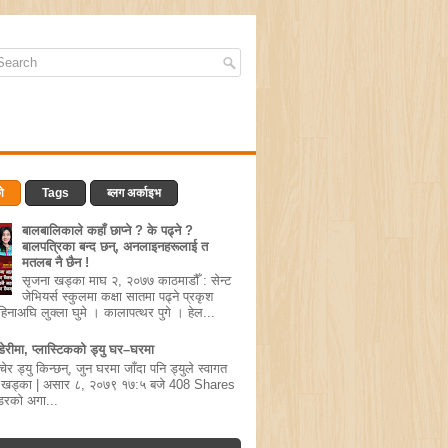
ो
Tags
ब्लग अर्काइभ
बालबालिकाले कहाँ छाप्‍ने ? के पढ्ने ?
बालपत्रिका बन्द छन्, अनलाइनहरूलाई त
मतलब नै छैन !
सृजना खड्का माघ २, २०७७ काठमाडौँ : सेन्ट
जेभियर्स स्कुलमा कक्षा सातमा पढ्ने प्रकृश
हिनाअघि लुक्ला घुमे । कालापत्थर पुगे । हेल...
ेरीमा, प्लास्टिकको ड्यु घर–घरमा
ेर ड्यु किन्छन्, जुन घरमा जाँदा पनि ड्युले स्वागत
जना खड्का | असार ८, २०७९ १७:५ बजे 408 Shares
‘डरको अगा...