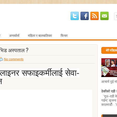
र
अन्तर्वार्ता
महिला र बालबालिका
फिचर
ोभिड अस्पताल ?
धेरै पढिएक
No comments
टलाइनर सफाइकर्मीलाई सेवा-
न
आचार्य दुई म
ठेकीको दही ड
‘दूध–दही बेच
गर्छन्’ सृ
काठमाडाैँ- 