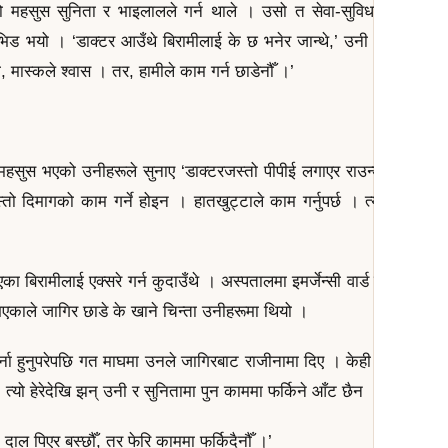
 महसुस सुनिता र भाइलालले गर्न थाले । उसो त सेवा-सुविधा पनि आफू
िड भयो । ‘डाक्टर आउँथे बिरामीलाई के छ भनेर जान्थे,’ उनी भन्छिन्, ‘हा
्यो, मास्कले श्वास । तर, हामीले काम गर्न छाडेनौँ ।’
 महसुस भएको उनीहरूले सुनाए ‘डाक्टरजस्तो पीपीई लगाएर राउन्डमा आउने जस्
तो दिमागको काम गर्ने होइन । हातखुट्टाले काम गर्नुपर्छ । त्यही हातखुट्ट
ा बिरामीलाई एक्सरे गर्न कुदाउँथे । अस्पतालमा इमर्जेन्सी वार्ड एउटा भवनमा 
ा भएकाले जागिर छाडे के खाने चिन्ता उनीहरूमा थियो ।
ना हुनुपरेपछि गत माघमा उनले जागिरबाट राजीनामा दिए । केही दिनअघि उ
 त्यो हेरेदेखि झन् उनी र सुनितामा पुन काममा फर्किने आँट छैन ।
ाल पिएर बस्छौँ, तर फेरि काममा फर्किदैनौँ ।’