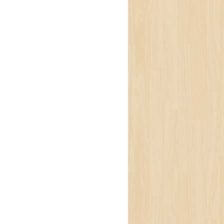
ले खोजे जस्तो थिएन ।
मी भने जति बेलै उनीहरू
तो काम हाम्रो हुँदैन,’
ा पनि पीपीईले बाँधेपछि
थियो, एक्सरे गर्ने कोठा
नले भारतमा संक्रमितको