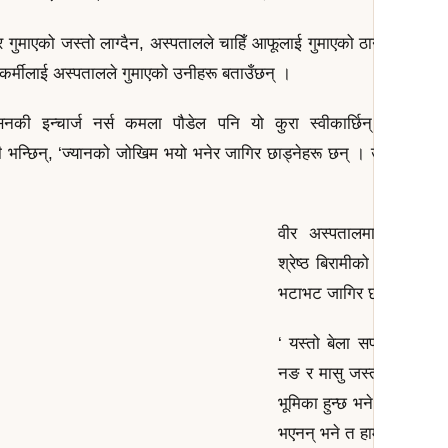
गुमाएको जस्तो लाग्दैन, अस्पतालले चाहिँ आफूलाई गुमाएको ठान्छन् उनीहर
ेवाकर्मीलाई अस्पतालले गुमाएको उनीहरू बताउँछन् ।
सनकी इन्चार्ज नर्स कमला पौडेल पनि यो कुरा स्वीकार्छिन् । ‘पछिल
ी भन्छिन्, ‘ज्यानको जोखिम भयो भनेर जागिर छाड्नेहरू छन् । उनीहरूलाई 
वीर अस्पतालमा जेनरल फ
श्रेष्ठ बिरामीको चाप बढ्दो
भटाभट जागिर छाड्नुलाई राम्
‘ यस्तो बेला सफाइकर्मी र स्
नङ र मासु जस्तो हुन्छ,’ उनी
भूमिका हुन्छ भने उनीहरूको
भएनन् भने त हाम्रो कामै रोक