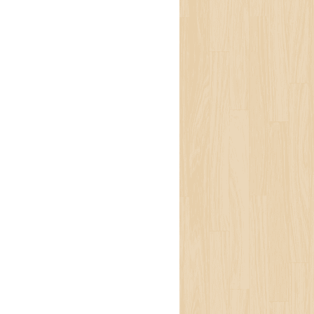
ा डाक्टर ठूलो र सरसफाइ
्वपूर्ण हुन्छन् भन्ने डा.
लिने डर झनै धेरै हुन्छ
ैको सबैभन्दा धेरै गाली
्टर र नर्समात्रै होइनन्,
ाइ गर्दै आएका उनीहरूले