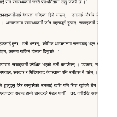
मीलाई पनि स्वास्थ्यकर्मी जस्तै प्राथमितामा राख्नु जरुरी छ ।’
न सफाइकर्मीलाई बेवास्ता गरिएका हिरो भन्छन् । उनलाई औषधि लेखेर दिँदैम
 । अस्पतालमा स्वास्थ्यकर्मी जति महत्वपूर्ण हुन्छन्, सफाइकर्मी पनि उत्तिकै महत
नीहरूलाई हुन्छ,’ उनी भन्छन्, ‘कोभिड अस्पतालमा सरसफाइ भएन भने संक्रमण फै
होइन, काममा फर्किने हौसला दिनुपर्छ ।’
ाबाटै सफाइकर्मी उपेक्षित भएको उनी बताउँछन् । ‘डाक्टर, नर्स, बिरामी सब
‘अस्पताल, सरकार र मिडियाबाट बेवास्तामा पनि उनीहरू नै पर्छन् ।’
ीले टुलुटुलु हेरेर बस्नुपरेको उनलाई कत्ति पनि चित्त बुझेको छैन । ‘हिरो डाक
ा एकपटक राउन्ड हान्ने डाक्टरले मेडल पायौँ । तर, वर्षौंदेखि अस्पतालको सफ