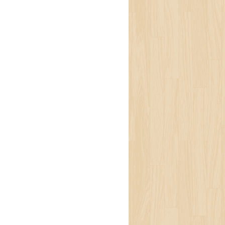
 सेवा गर्दागर्दै उनी एक
 पनि उनको जागिरे मनले
याँकिन् । त्यसको बदला
न बनाउँथ्यो । श्रीमान्
े, ‘अब त झन् नयाँ-नयाँ