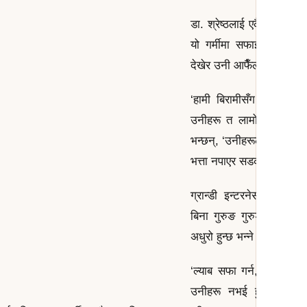
डा. श्रेष्ठलाई एकैछिन पीपीई
यो गर्मीमा सफाइकर्मीले ल
देखेर उनी आफैँलाई उकुसमुक
‘हामी बिरामीसँग छोटो समय म
उनीहरू त लामो समय एक्सपोज
भन्छन्, ‘उनीहरूलाई पनि राम्र
भत्ता नपाएर सडकमा आउने अवस
ग्रान्डी इन्टरनेसनल हस्पि
बिना गुरुङ गुरुङलाई सफाइ
अधुरो हुन्छ भन्ने लाग्छ ।
‘ल्याब सफा गर्न, प्रयोग गरि
उनीहरू नभई हुन्न,’ उनी भ