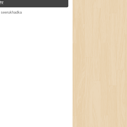
िर
 seerukhadka